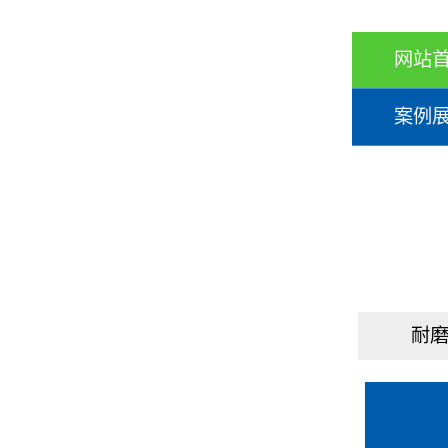
网站
案例
耐